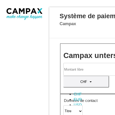
Système de paieme
Campax
Campax unter
CHF
CHF
EUR
Données de contact
USD